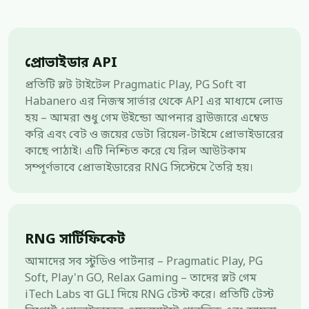
প্রোভাইডার API
প্রতিটি স্লট টাইটেল Pragmatic Play, PG Soft বা
Habanero এর নিজস্ব সার্ভার থেকে API এর মাধ্যমে লোড
হয় – আমরা শুধু গেম উইন্ডো আপনার ব্রাউজারে এম্বেড
করি এবং বেট ও জয়ের ডেটা রিয়েল-টাইমে প্রোভাইডারের
কাছে পাঠাই। এটি নিশ্চিত করে যে রিল আউটকাম
সম্পূর্ণভাবে প্রোভাইডারের RNG সিস্টেমে তৈরি হয়।
RNG সার্টিফিকেট
আমাদের সব স্টুডিও পার্টনার – Pragmatic Play, PG
Soft, Play'n GO, Relax Gaming – তাদের স্লট গেম
iTech Labs বা GLI দিয়ে RNG টেস্ট করে। প্রতিটি টেস্ট