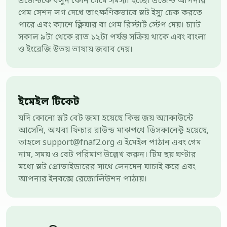
এজেন্টকে বলুন কোন গেমে সমস্যা হচ্ছে। এজেন্ট আপনার
গেম সেশন লগ দেখে তাৎক্ষণিকভাবে স্লট ইস্যু চেক করতে
পারে এবং ক্যাশে ক্লিয়ার বা গেম রিস্টার্ট স্টেপ দেয়। চ্যাট
সকাল ৯টা থেকে রাত ১২টা পর্যন্ত সক্রিয় থাকে এবং বাংলা
ও ইংরেজি উভয় ভাষায় জবাব দেয়।
ইমেইল টিকেট
যদি কোনো স্লট বেট জমা হয়েছে কিন্তু জয় অ্যাকাউন্টে
আসেনি, অথবা ফিচার রাউন্ড মাঝপথে ডিসকানেক্ট হয়েছে,
তাহলে
support@fnaf2.org
এ ইমেইল পাঠান এবং গেম
নাম, সময় ও বেট পরিমাণ উল্লেখ করুন। টিম ছয় ঘণ্টার
মধ্যে স্লট প্রোভাইডারের সাথে লেনদেন যাচাই করে এবং
আপনার ইনবক্সে রেজোলিউশন পাঠায়।