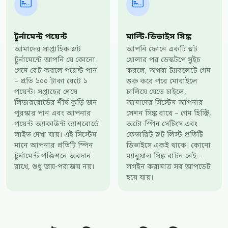
টুর্নামেন্ট পয়েন্ট
মাল্টি-ডিভাইস সিঙ্ক
আমাদের সাপ্তাহিক স্লট
আপনি ফোনে একটি স্লট
টুর্নামেন্টে আপনি যে কোনো
খোলার পর ডেস্কটপে সুইচ
গেমে বেট করলে পয়েন্ট পান
করলে, অথবা ট্যাবলেটে গেম
– প্রতি ১০০ টাকা বেটে ১
শুরু করে পরে মোবাইলে
পয়েন্ট। সপ্তাহের শেষে
চালিয়ে যেতে চাইলে,
লিডারবোর্ডের শীর্ষ কুড়ি জন
আমাদের সিস্টেম আপনার
পুরস্কার পান এবং আপনার
সেশন সিঙ্ক রাখে – গেম হিস্ট্রি,
পয়েন্ট অ্যাকাউন্ট ড্যাশবোর্ডে
অটো-স্পিন সেটিংস এবং
লাইভ দেখা যায়। এই সিস্টেম
ফেভারিট স্লট লিস্ট প্রতিটি
মানে আপনার প্রতিটি স্পিন
ডিভাইসে একই থাকে। কোনো
টুর্নামেন্ট পজিশনে অবদান
ম্যানুয়াল সিঙ্ক বাটন নেই –
রাখে, শুধু জয়-পরাজয় নয়।
লগইন করামাত্র সব আপডেট
হয়ে যায়।