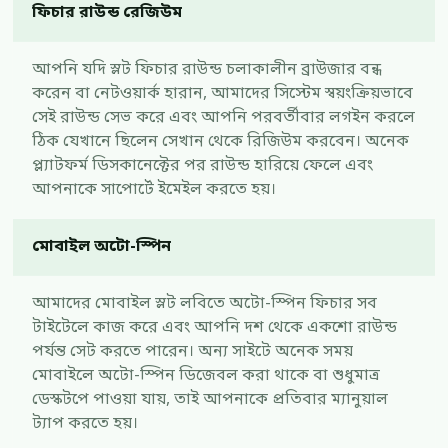
ফিচার রাউন্ড রেজিউম
আপনি যদি স্লট ফিচার রাউন্ড চলাকালীন ব্রাউজার বন্ধ
করেন বা নেটওয়ার্ক হারান, আমাদের সিস্টেম স্বয়ংক্রিয়ভাবে
সেই রাউন্ড সেভ করে এবং আপনি পরবর্তীবার লগইন করলে
ঠিক যেখানে ছিলেন সেখান থেকে রিজিউম করবেন। অনেক
প্ল্যাটফর্ম ডিসকানেক্টের পর রাউন্ড হারিয়ে ফেলে এবং
আপনাকে সাপোর্টে ইমেইল করতে হয়।
মোবাইল অটো-স্পিন
আমাদের মোবাইল স্লট লবিতে অটো-স্পিন ফিচার সব
টাইটেলে কাজ করে এবং আপনি দশ থেকে একশো রাউন্ড
পর্যন্ত সেট করতে পারেন। অন্য সাইটে অনেক সময়
মোবাইলে অটো-স্পিন ডিজেবল করা থাকে বা শুধুমাত্র
ডেস্কটপে পাওয়া যায়, তাই আপনাকে প্রতিবার ম্যানুয়াল
ট্যাপ করতে হয়।