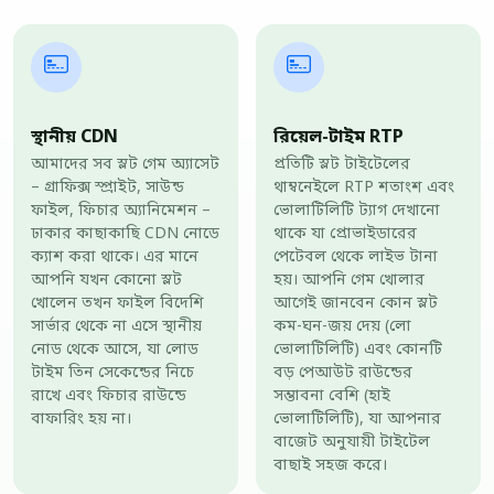
স্থানীয় CDN
রিয়েল-টাইম RTP
আমাদের সব স্লট গেম অ্যাসেট
প্রতিটি স্লট টাইটেলের
– গ্রাফিক্স স্প্রাইট, সাউন্ড
থাম্বনেইলে RTP শতাংশ এবং
ফাইল, ফিচার অ্যানিমেশন –
ভোলাটিলিটি ট্যাগ দেখানো
ঢাকার কাছাকাছি CDN নোডে
থাকে যা প্রোভাইডারের
ক্যাশ করা থাকে। এর মানে
পেটেবল থেকে লাইভ টানা
আপনি যখন কোনো স্লট
হয়। আপনি গেম খোলার
খোলেন তখন ফাইল বিদেশি
আগেই জানবেন কোন স্লট
সার্ভার থেকে না এসে স্থানীয়
কম-ঘন-জয় দেয় (লো
নোড থেকে আসে, যা লোড
ভোলাটিলিটি) এবং কোনটি
টাইম তিন সেকেন্ডের নিচে
বড় পেআউট রাউন্ডের
রাখে এবং ফিচার রাউন্ডে
সম্ভাবনা বেশি (হাই
বাফারিং হয় না।
ভোলাটিলিটি), যা আপনার
বাজেট অনুযায়ী টাইটেল
বাছাই সহজ করে।