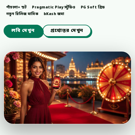
পাঁচশো+ স্লট
Pragmatic Play স্টুডিও
PG Soft গ্রিড
নতুন রিলিজ মাসিক
bKash জমা
লবি দেখুন
প্রশ্নোত্তর দেখুন