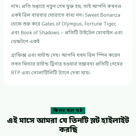
নাম। প্রতি সপ্তাহে নতুন গেম যুক্ত হয়, তাই আপনি কখনও
একই রিল বারবার ঘোরাতে বাধ্য নন। Sweet Bonanza
থেকে শুরু করে Gates of Olympus, Fortune Tiger,
এবং Book of Shadows – প্রতিটি টাইটেল মোবাইল এবং
ডেস্কটপে একই
গ্রাফিক্স এবং সাউন্ড দেয়। আপনি যখন রিল স্পিন করেন
তখন ফিচার রাউন্ড ট্রিগার হওয়ার সম্ভাবনা প্রতিটি গেমের
RTP এবং ভোলাটিলিটি ট্যাগে দেখা যায়।
ফিচার করা স্লট
এই মাসে আমরা যে তিনটি স্লট হাইলাইট
করছি