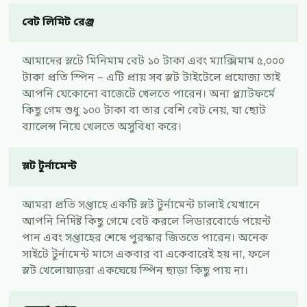
বেট লিমিট রেঞ্জ
আমাদের স্লটে মিনিমাম বেট ১০ টাকা এবং ম্যাক্সিমাম ৫,০০০
টাকা প্রতি স্পিন – এটি প্রায় সব স্লট টাইটেলে প্রযোজ্য তাই
আপনি যেকোনো বাজেটে খেলতে পারেন। অন্য প্ল্যাটফর্মে
কিছু গেম শুধু ১০০ টাকা বা তার বেশি বেট নেয়, যা ছোট
ব্যালেন্স নিয়ে খেলতে অসুবিধা করে।
স্লট টুর্নামেন্ট
আমরা প্রতি সপ্তাহে একটি স্লট টুর্নামেন্ট চালাই যেখানে
আপনি নির্দিষ্ট কিছু গেমে বেট করলে লিডারবোর্ডে পয়েন্ট
পান এবং সপ্তাহের শেষে পুরস্কার জিততে পারেন। অনেক
সাইটে টুর্নামেন্ট মাসে একবার বা একেবারেই হয় না, ফলে
স্লট খেলোয়াড়রা একঘেয়ে স্পিন ছাড়া কিছু পায় না।