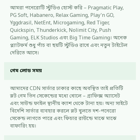
আমরা পনেরোটি স্টুডিও হোস্ট করি – Pragmatic Play,
PG Soft, Habanero, Relax Gaming, Play'n GO,
Yggdrasil, NetEnt, Microgaming, Red Tiger,
Quickspin, Thunderkick, Nolimit City, Push
Gaming, ELK Studios এবং Big Time Gaming। অনেক
প্ল্যাটফর্ম শুধু পাঁচ বা ছয়টি স্টুডিও রাখে এবং নতুন টাইটেল
দেরিতে আসে।
গেম লোড সময়
আমাদের CDN সার্ভার ঢাকার কাছে অবস্থিত তাই প্রতিটি
স্লট গেম তিন সেকেন্ডের মধ্যে খোলে – গ্রাফিক্স অ্যাসেট
এবং সাউন্ড ফাইল স্থানীয় ক্যাশ থেকে টানা হয়। অন্য সাইটে
বিদেশি সার্ভার ব্যবহার করলে স্লট খুলতে দশ-পনেরো
সেকেন্ড লাগতে পারে এবং ফিচার রাউন্ডে মাঝে মাঝে
বাফারিং হয়।