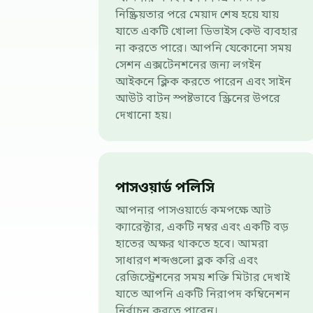
নিষ্ক্রিয়তার পরে মেয়াদ শেষ হয়ে যায়
যাতে একটি খোলা ডিভাইস কেউ ব্যবহার
না করতে পারে। আপনি যেকোনো সময়
সেশন এক্সটেনশনের জন্য লগইন
আইকনে ক্লিক করতে পারেন এবং সাইন
আউট বাটন স্পষ্টভাবে স্ক্রিনের উপরে
দেখানো হয়।
পাসওয়ার্ড পলিসি
আপনার পাসওয়ার্ডে কমপক্ষে আট
ক্যারেক্টার, একটি নম্বর এবং একটি বড়
হাতের অক্ষর থাকতে হবে। আমরা
সাধারণ শব্দগুলো ব্লক করি এবং
রেজিস্ট্রেশনের সময় শক্তি মিটার দেখাই
যাতে আপনি একটি নিরাপদ কম্বিনেশন
নির্বাচন করতে পারেন।