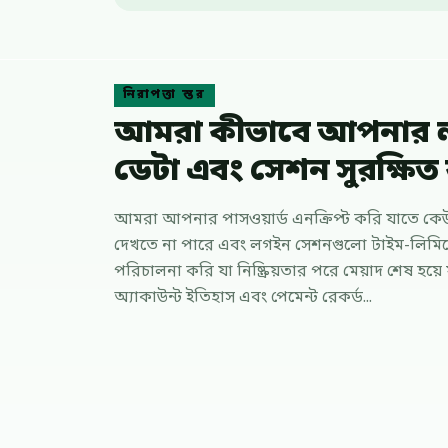
নিরাপত্তা স্তর
আমরা কীভাবে আপনার 
ডেটা এবং সেশন সুরক্ষিত
আমরা আপনার পাসওয়ার্ড এনক্রিপ্ট করি যাতে কেউ 
দেখতে না পারে এবং লগইন সেশনগুলো টাইম-লিমিট
পরিচালনা করি যা নিষ্ক্রিয়তার পরে মেয়াদ শেষ হয়
অ্যাকাউন্ট ইতিহাস এবং পেমেন্ট রেকর্ড...