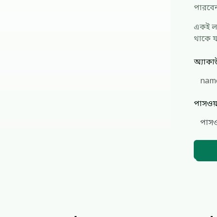
পারবেন
একই লগ
থাকে য
অ্যাকা
পাসওয়া