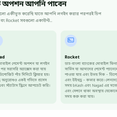
্ট অপশন আপনি পাবেন
ল গুলো একীভূত করেছি যাতে আপনি লগইন করার পরপরই চিপ
ং Rocket সবগুলো একাউন্ট...
ad
Rocket
 মোবাইল পেমেন্ট অপশন যা লগইন
ডাচ-বাংলা ব্যাংকের মোবাইল ফিনান
পর সরাসরি অ্যাক্সেস করা যায়
সার্ভিস যা আমাদের পেমেন্ট প্যানেল
িপোজিট পাঁচ মিনিটে ক্লিয়ার হয়।
পাওয়া যায় এবং উভয় দিক – ডি
র অনুরোধও একই গতিতে প্রসেস
এবং উইথড্র – কভার করে। লেনদে
বং স্ট্যাটাস স্ক্রিনে আপডেট করি।
সময় bKash এবং Nagad এর মত
এবং সেশনে থাকা অবস্থায় যেকোন
সময় শুরু করা যায়।