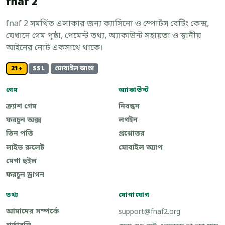
fnaf 2
fnaf 2 সমর্থিত এলাকার জন্য ক্যাসিনো ও স্পোর্টস বেটিং কেন্দ্র,
যেখানে গেম পৃষ্ঠা, পেমেন্ট তথ্য, অ্যাকাউন্ট সহায়তা ও স্থানীয়
আইনের নোট একসাথে থাকে।
21+
SSL
মোবাইল আগে
গেম
অ্যাকাউন্ট
ক্র্যাশ গেম
নিবন্ধন
ফরচুন অক্স
লগইন
তিন পত্তি
প্রশ্নোত্তর
লাইভ রুলেট
মোবাইল অ্যাপ
মেগা হুইল
ফরচুন ড্রাগন
তথ্য
যোগাযোগ
আমাদের সম্পর্কে
support@fnaf2.org