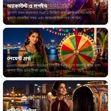
অ্যাকাউন্ট ও লগইন
আপনি যখন প্রথমবার fnaf 2 ভিজিট করবেন তখন অ্যাকাউন্ট
খুলতে মোবাইল নম্বর এবং পাসওয়ার্ড লাগবে। লগইন...
টাকা লেনদেন
পেমেন্ট প্রশ্ন
bKash Nagad এবং Rocket তিনটিই fnaf 2 তে সাপোর্ট করে এবং
জমার সীমা ৫০০ টাকা থেকে...
নিয়ম ও শর্ত