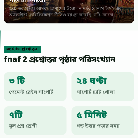
পলিসি স্পষ্টতা
প্রশ্নোত্তর পৃষ্ঠায় আমরা আমাদের উত্তোলন শর্ত, বোনাস টার্মস এবং
অ্যাকাউন্ট ভেরিফিকেশন নীতিও ব্যাখ্যা করেছি। যদি কোনো...
সংখ্যায় প্রশ্নোত্তর
fnaf 2 প্রশ্নোত্তর পৃষ্ঠার পরিসংখ্যান
৩ টি
২৪ ঘণ্টা
পেমেন্ট রেইল সাপোর্ট
সাপোর্ট চ্যাট খোলা
৭টি
৫ মিনিট
মূল প্রশ্ন শ্রেণী
গড় উত্তর পড়ার সময়