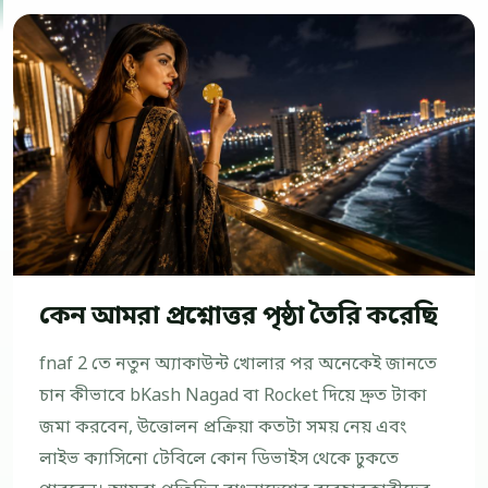
কেন আমরা প্রশ্নোত্তর পৃষ্ঠা তৈরি করেছি
fnaf 2 তে নতুন অ্যাকাউন্ট খোলার পর অনেকেই জানতে
চান কীভাবে bKash Nagad বা Rocket দিয়ে দ্রুত টাকা
জমা করবেন, উত্তোলন প্রক্রিয়া কতটা সময় নেয় এবং
লাইভ ক্যাসিনো টেবিলে কোন ডিভাইস থেকে ঢুকতে