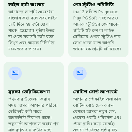
লাইভ চ্যাট বাংলায়
গেম স্টুডিও পরিচিতি
আমাদের সাপোর্ট এজেন্টরা
fnaf 2 লবিতে Pragmatic
বাংলায় কথা বলে এবং লাইভ
Play PG Soft এবং আরও
চ্যাট দিনে ২৪ ঘণ্টা খোলা
অনেক স্টুডিওর গেম পাবেন।
থাকে। প্রশ্নোত্তর পৃষ্ঠায় উত্তর
প্রতিটি স্লট রুম বা লাইভ
না পেলে সরাসরি চ্যাট বক্সে
টেবিলের ওপরে স্টুডিও নাম
লিখুন এবং কয়েক মিনিটের
লেখা থাকে যাতে আপনি
মধ্যে জবাব পাবেন।
জানেন কে গেমটি বানিয়েছে।
সুরক্ষা ভেরিফিকেশন
নোটিশ বোর্ড আপডেট
প্রথমবার উত্তোলন করার
আপনার প্রোফাইল এলাকায়
সময় আমরা আপনার পরিচয়
নোটিশ বোর্ড চেক করুন
ভেরিফাই করি যাতে
যেখানে আমরা নতুন গেম,
অ্যাকাউন্ট নিরাপদ থাকে।
পেমেন্ট পদ্ধতি পরিবর্তন এবং
ডকুমেন্ট আপলোড করার পর
প্রমো রানিং সময় জানাই।
সাধারণত ২-৪ ঘণ্টার মধ্যে
এখানে প্রশ্নোত্তর পৃষ্ঠার বড়